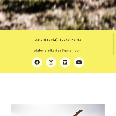
Uztaritze (64), Euskal Herria
alabena.elkartea@gmail.com