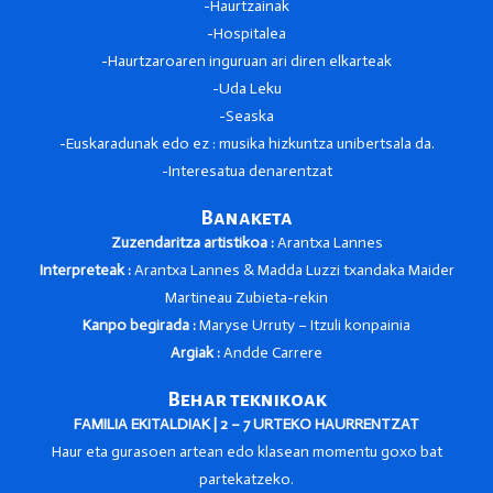
-Haurtzainak
-Hospitalea
-Haurtzaroaren inguruan ari diren elkarteak
-Uda Leku
-Seaska
-Euskaradunak edo ez : musika hizkuntza unibertsala da.
-Interesatua denarentzat
Banaketa
Zuzendaritza artistikoa :
Arantxa Lannes
Interpreteak :
Arantxa Lannes & Madda Luzzi txandaka Maider
Martineau Zubieta-rekin
Kanpo begirada :
Maryse Urruty – Itzuli konpainia
Argiak :
Andde Carrere
Behar teknikoak
FAMILIA EKITALDIAK | 2 – 7 URTEKO HAURRENTZAT
Haur eta gurasoen artean edo klasean momentu goxo bat
partekatzeko.