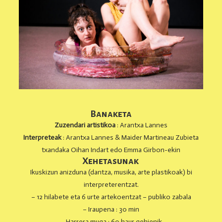
Banaketa
Zuzendari artistikoa
: Arantxa Lannes
Interpreteak
: Arantxa Lannes & Maider Martineau Zubieta
txandaka Oihan Indart edo Emma Girbon-ekin
Xehetasunak
Ikuskizun anizduna (dantza, musika, arte plastikoak) bi
interpreterentzat.
– 12 hilabete eta 6 urte artekoentzat – publiko zabala
– Iraupena : 30 min
– Harrera muga : 60 haur gehienik