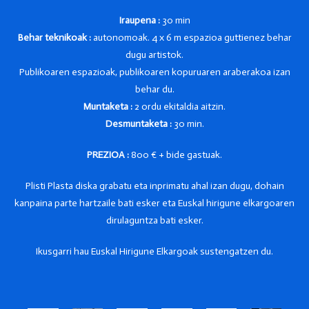
Iraupena :
30 min
Behar teknikoak
:
autonomoak. 4 x 6 m espazioa guttienez behar
dugu artistok.
Publikoaren espazioak, publikoaren kopuruaren araberakoa izan
behar du.
Muntaketa
:
2 ordu ekitaldia aitzin.
Desmuntaketa
:
30 min.
PREZIOA :
800 € + bide gastuak.
Plisti Plasta diska grabatu eta inprimatu ahal izan dugu, dohain
kanpaina parte hartzaile bati esker eta Euskal hirigune elkargoaren
dirulaguntza bati esker.
Ikusgarri hau Euskal Hirigune Elkargoak sustengatzen du.