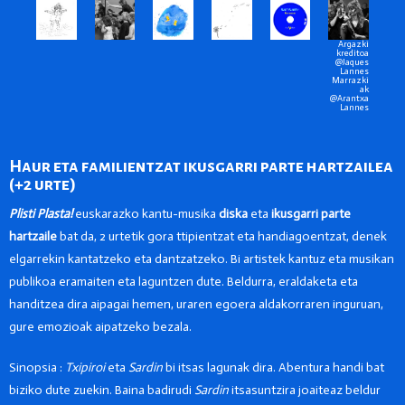
Argazki
kreditoa
@Jaques
Lannes
Marrazki
ak
@Arantxa
Lannes
Haur eta familientzat ikusgarri parte hartzailea
(+2 urte)
Plisti Plasta!
euskarazko kantu-musika
diska
eta
ikusgarri parte
hartzaile
bat da, 2 urtetik gora ttipientzat eta handiagoentzat, denek
elgarrekin kantatzeko eta dantzatzeko. Bi artistek kantuz eta musikan
publikoa eramaiten eta laguntzen dute. Beldurra, eraldaketa eta
handitzea dira aipagai hemen, uraren egoera aldakorraren inguruan,
gure emozioak aipatzeko bezala.
Sinopsia :
Txipiroi
eta
Sardin
bi itsas lagunak dira. Abentura handi bat
biziko dute zuekin. Baina badirudi
Sardin
itsasuntzira joaiteaz beldur