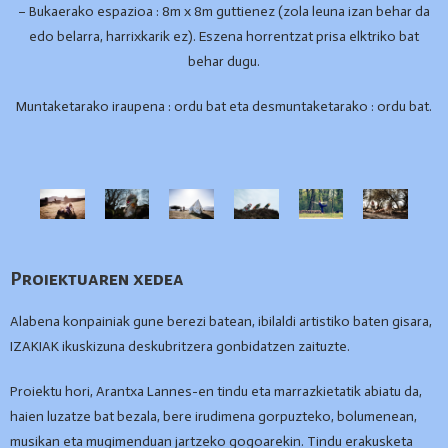
– Bukaerako espazioa : 8m x 8m guttienez (zola leuna izan behar da
edo belarra, harrixkarik ez). Eszena horrentzat prisa elktriko bat
behar dugu.
Muntaketarako iraupena : ordu bat eta desmuntaketarako : ordu bat.
Proiektuaren xedea
Alabena konpainiak gune berezi batean, ibilaldi artistiko baten gisara,
IZAKIAK ikuskizuna deskubritzera gonbidatzen zaituzte.
Proiektu hori, Arantxa Lannes-en tindu eta marrazkietatik abiatu da,
haien luzatze bat bezala, bere irudimena gorpuzteko, bolumenean,
musikan eta mugimenduan jartzeko gogoarekin. Tindu erakusketa