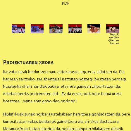
PDF
Argazki
kreditoa
@Jaques
Lannes
Proiektuaren xedea
Batzutan urak beldurtzen nau. Ustekabean, egoeraz aldatzen da. Eta
barnean sartzeko, zer abentura ! Batzutan hotzegi, bestetan beroegi.
Noiztenka uhain handiak badira, eta nere gainean ziliportatzen da.
Artetan berriz, ura irensten dut… Ez da errex nork bere burua urera
botatzea… baina zoin goxo den ondotik !
Flipluf ikuskizunak norbera ustekabean harritzera gonbidatzen du, bere
kuriositateari irekiz, beldurrak gainditzera eta arriskua dastatzera.
Metamorfosia baten istorioa da, beldarra pinpirin bilakatzen delarik