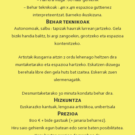
– Behar teknikoak : 4m x 4m espazioa guttienez
interpreteentzat. Barneko ikuskizuna.
Behar teknikoak
Autonomoak, salbu : tapizak haurrak lurrean jartzeko. Gela
biziki handia balitz, bi argi zangoekin, girotzeko eta espazioa
kontenitzeko.
Artistak ikusgarria aitzin 2 ordu lehenago heltzen dira
muntaketarako eta espazioa hartzeko. Eskatzen dizuegu
berehala libre den gela huts bat izaitea. Eskerrak zuen
ulermenagatik.
Desmuntaketarako 30 minuta kondatu behar dira.
Hizkuntza
Euskarazko kantuak, lengoaia artistikoa, unibertsala
Prezioa
800 € + bide gastuak (+ janaria beharrez).
Hiru saio gehienik egun batean edo serie baten posibilitatea.