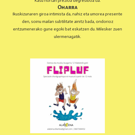
Kasu hortan prezioa degresiboa da.
Oharra
Ikuskizunaren giroa intimista da, nahiz eta umorea presente
den, soinu mailan subtilitate ainitz bada, ondorioz
entzumenerako gune egoki bat eskatzen du. Milesker zuen
ulermenagatik.