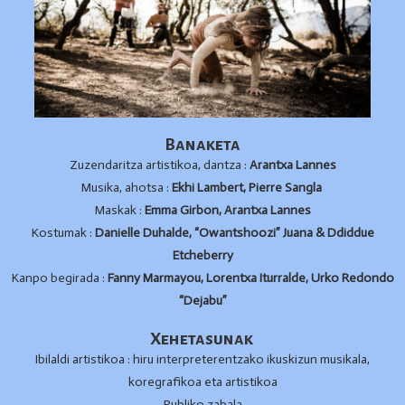
Banaketa
Zuzendaritza artistikoa, dantza :
Arantxa Lannes
Musika, ahotsa :
Ekhi Lambert, Pierre Sangla
Maskak :
Emma Girbon, Arantxa Lannes
Kostumak :
Danielle Duhalde, “Owantshoozi” Juana & Ddiddue
Etcheberry
Kanpo begirada :
Fanny Marmayou, Lorentxa Iturralde, Urko Redondo
“Dejabu”
Xehetasunak
Ibilaldi artistikoa : hiru interpreterentzako ikuskizun musikala,
koregrafikoa eta artistikoa
Publiko zabala