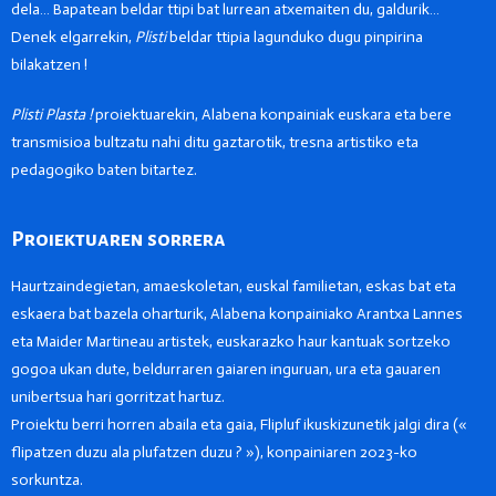
dela… Bapatean beldar ttipi bat lurrean atxemaiten du, galdurik…
Denek elgarrekin,
Plisti
beldar ttipia lagunduko dugu pinpirina
bilakatzen !
Plisti Plasta !
proiektuarekin, Alabena konpainiak euskara eta bere
transmisioa bultzatu nahi ditu gaztarotik, tresna artistiko eta
pedagogiko baten bitartez.
Proiektuaren sorrera
Haurtzaindegietan, amaeskoletan, euskal familietan, eskas bat eta
eskaera bat bazela oharturik, Alabena konpainiako Arantxa Lannes
eta Maider Martineau artistek, euskarazko haur kantuak sortzeko
gogoa ukan dute, beldurraren gaiaren inguruan, ura eta gauaren
unibertsua hari gorritzat hartuz.
Proiektu berri horren abaila eta gaia, Flipluf ikuskizunetik jalgi dira («
flipatzen duzu ala plufatzen duzu ? »), konpainiaren 2023-ko
sorkuntza.