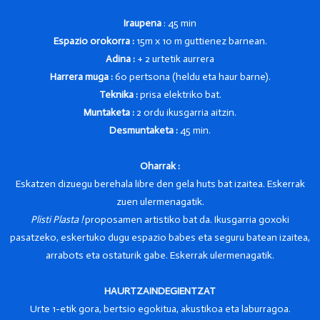
Iraupena
: 45 min
Espazio orokorra :
15m x 10 m guttienez barnean.
Adina :
+ 2 urtetik aurrera
Harrera muga :
60 pertsona (heldu eta haur barne).
Teknika :
prisa elektriko bat.
Muntaketa :
2 ordu ikusgarria aitzin.
Desmuntaketa :
45 min.
Oharrak :
Eskatzen dizuegu berehala libre den gela huts bat izaitea. Eskerrak
zuen ulermenagatik.
Plisti Plasta !
proposamen artistiko bat da. Ikusgarria goxoki
pasatzeko, eskertuko dugu espazio babes eta seguru batean izaitea,
arrabots eta ostaturik gabe. Eskerrak ulermenagatik.
HAURTZAINDEGIENTZAT
Urte 1-etik gora, bertsio egokitua, akustikoa eta laburragoa.