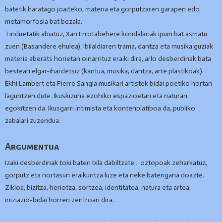
batetik haratago joaiteko, materia eta gorputzaren garapen edo
metamorfosia bat bezala.
Tinduetatik abiatuz, Xan Errotabehere kondalariak ipuin bat asmatu
zuen (Basandere ehulea). Ibilaldiaren trama, dantza eta musika guziak
materia aberats horietan oinarrituz eraiki dira, arlo desberdinak bata
besteari elgar-ihardetsiz (kantua, musika, dantza, arte plastikoak).
Ekhi Lambert eta Pierre Sangla musikari artistek bidai poetiko hortan
laguntzen dute. Ikuskizuna ezohiko espazioetan eta naturan
egokitzen da. Ikusgarri intimista eta kontenplatiboa da, publiko
zabalari zuzendua.
Argumentua
Izaki desberdinak toki baten bila dabiltzate… oztopoak zeharkatuz,
gorputz eta nortasun eraikuntza luze eta neke batengana doazte.
Zikloa, bizitza, heriotza, sortzea, identitatea, natura eta artea,
iniziazio-bidai horren zentroan dira.