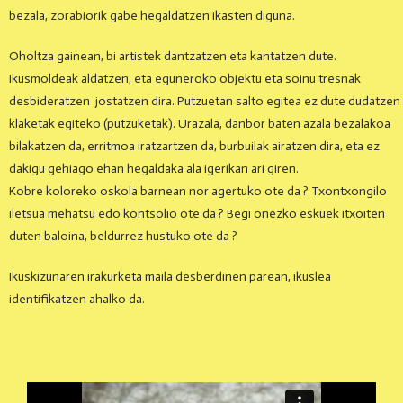
bezala, zorabiorik gabe hegaldatzen ikasten diguna.
Oholtza gainean, bi artistek dantzatzen eta kantatzen dute.
Ikusmoldeak aldatzen, eta eguneroko objektu eta soinu tresnak
desbideratzen jostatzen dira. Putzuetan salto egitea ez dute dudatzen
klaketak egiteko (putzuketak). Urazala, danbor baten azala bezalakoa
bilakatzen da, erritmoa iratzartzen da, burbuilak airatzen dira, eta ez
dakigu gehiago ehan hegaldaka ala igerikan ari giren.
Kobre koloreko oskola barnean nor agertuko ote da ? Txontxongilo
iletsua mehatsu edo kontsolio ote da ? Begi onezko eskuek itxoiten
duten baloina, beldurrez hustuko ote da ?
Ikuskizunaren irakurketa maila desberdinen parean, ikuslea
identifikatzen ahalko da.