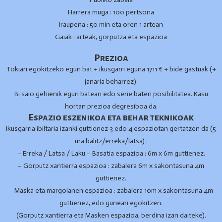
Harrera muga : 100 pertsona
Iraupena : 50 min eta oren 1 artean
Gaiak : arteak, gorputza eta espazioa
Prezioa
Tokiari egokitzeko egun bat + ikusgarri eguna 1711 € + bide gastuak (+
janaria beharrez).
Bi saio gehienik egun batean edo serie baten posibilitatea. Kasu
hortan prezioa degresiboa da.
Espazio eszenikoa eta behar teknikoak
Ikusgarria ibiltaria izanki guttienez 3 edo 4 espaziotan gertatzen da (5
ura balitz/erreka/latsa) :
– Erreka / Latsa / Laku – Basatia espazioa : 6m x 6m guttienez.
– Gorputz xantierra espazioa : zabalera 6m x sakontasuna 4m
guttienez.
– Maska eta margolanen espazioa : zabalera 10m x sakontasuna 4m
guttienez, edo guneari egokitzen.
(Gorputz xantierra eta Masken espazioa, berdina izan daiteke).