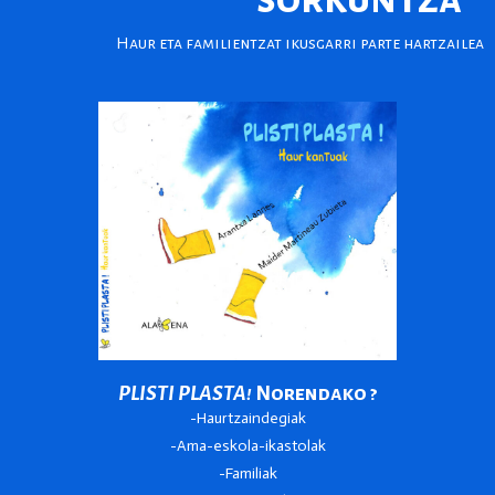
Haur eta familientzat ikusgarri parte hartzailea
PLISTI PLASTA!
Norendako ?
-Haurtzaindegiak
-Ama-eskola-ikastolak
-Familiak