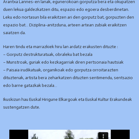
Arantxa Lannes-en lanak, egunerokoan gorputza bera eta okupatzen
duen lekua galdezkatzen ditu, espazio edo egoera desberdinetan.
Leku edo nortasun bila eraikitzen ari den gorputz bat, gorpuzten den
espazio bat… Diziplina-anitzduna, arteen artean zubiak eraikitzen
saiatzen da.
Haren tindu eta marrazkiek hiru lan ardatz erakusten dituzte :
– Gorputz destrukturatuak, obraleku bat bezala
– Munstroak, guriak edo kezkagarriak diren pertsonaia hautsiak
– Paisaia irudikatuak, organikoak edo gorputza orroitarazten
dituztenak, artista bera zeharkatzen dituzten sentimendu, sentsazio
edo barne gatazkak bezala…
Ikuskizun hau Euskal Hirigune Elkargoak eta Euskal Kultur Erakundeak
sustengatzen dute.